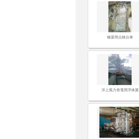
橋梁用点検台車
洋上風力発電用浮体翼