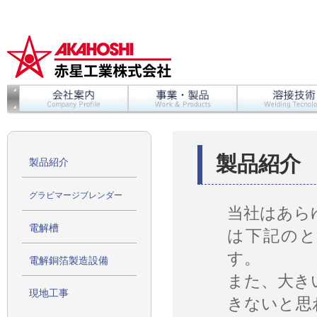
製品紹介
製品紹介
グラビマージブレンダー
当社はあら
電解槽
は下記の
す。
電解銅箔製造設備
また、大き
現地工事
きないと思