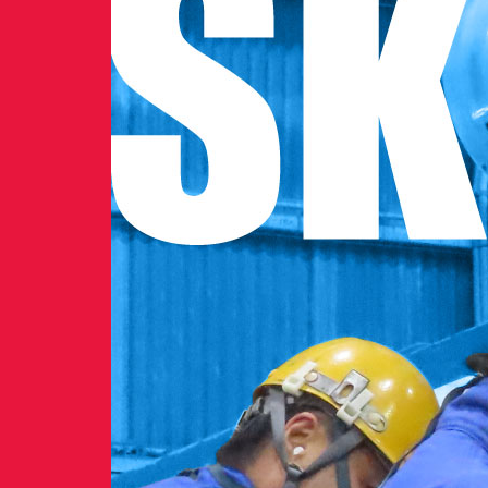
赤星鉄工株式会社に社名を変更
1971年
赤星 勝は会長に就任。社長に赤星 健二が就
本社を銚子市から市原市に移転
1981年
一般建設業許可の認定
1982年
現在の「赤星工業株式会社」に社名を変更
1988年
12月 本社・工場を現在地に移転
設計にCADを導入
ISO9001認証を取得