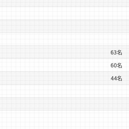
計・製造及びサービス（保守・点検・修理）」にて取得
63名
60名
44名