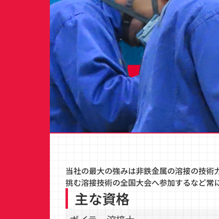
2000年
Fuller社（米国）からサイロブレンダーの
2015年
富津新工場竣工、操業開始
2016年
ISO9001認証を「発電用原子力設備に関
2016年
本社工場と富津工場の2拠点体制
当社の最大の強みは非鉄金属の溶接の技術
赤星健二は会長に就任 執行役社長に伊藤
挑む溶接技術の全国大会へ参加するなど常
主な資格
2017年