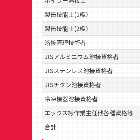
ボイラー溶接士
赤星健二旭日単光章受章
製缶技能士(1級）
2022年
製缶技能士(2級）
ISO9001認証を「溶接構造物の製品の設
溶接管理技術者
JISアルミニウム溶接資格者
2023年
代表取締役社長に伊藤広一が就任
JISステンレス溶接資格者
JISチタン溶接資格者
冷凍機器溶接資格者
エックス線作業主任他各種資格等
合計