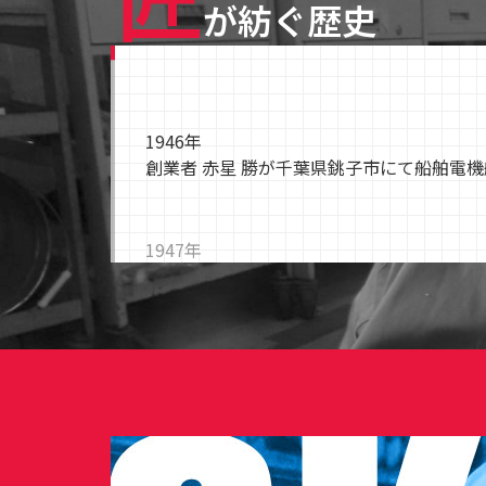
が紡ぐ歴史
1946年
創業者 赤星 勝が千葉県銚子市にて船舶電
1947年
株式会社 銚子電機工作所として法人組織に
1962年
千葉工場建設 金属加工業として操業開始
1965年